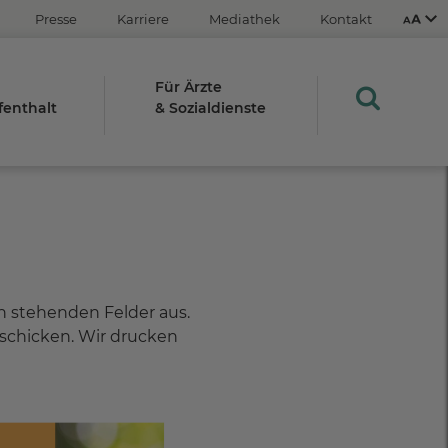
Presse
Karriere
Mediathek
Kontakt
Für Ärzte
fenthalt
& Sozialdienste
Aus
An
STRG
en stehenden Felder aus.
Plus- (+)
Minus-Taste (-)
rschicken. Wir drucken
STRG
0