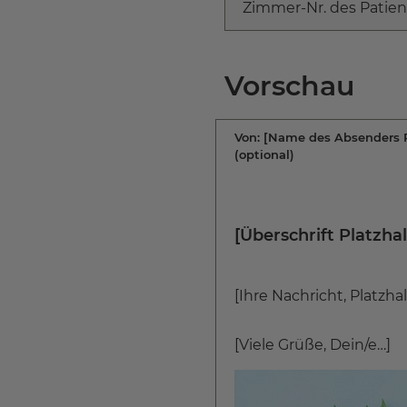
Zimmer-Nr. des Patie
Vorschau
Von:
[Name des Absenders P
(optional)
[Überschrift Platzhal
[Ihre Nachricht, Platzhal
[Viele Grüße, Dein/e…]