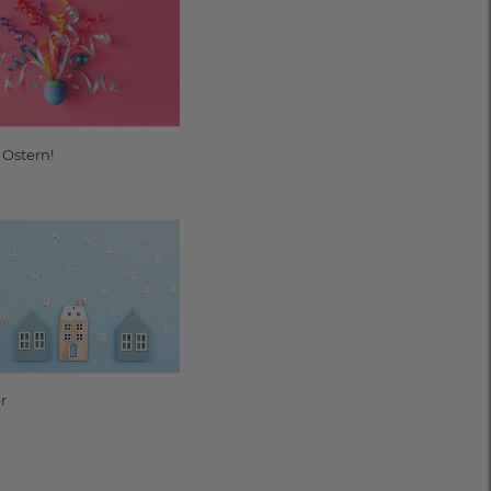
 Ostern!
r