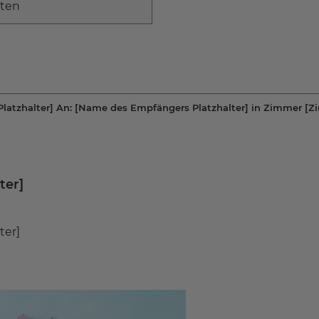
nten
latzhalter]
An:
[Name des Empfängers Platzhalter]
in Zimmer
[Z
ter]
ter]