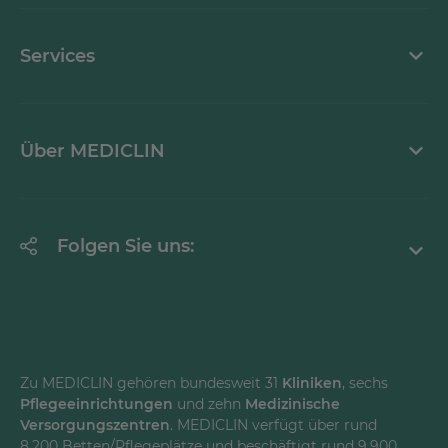
Kontaktformular
Services
Ansprechpartner
Mediathek
Über MEDICLIN
Krankheitsbilder A-Z
Erklärung zur Barrierefreiheit
Unternehmen
Folgen Sie uns:
Einrichtungen
Facebook
Instagram
Youtube
Zu MEDICLIN gehören bundesweit 31
Kliniken
, sechs
Pflegeeinrichtungen
und zehn
Medizinische
LinkedInd
Versorgungszentren
. MEDICLIN verfügt über rund
8.200 Betten/Pflegeplätze und beschäftigt rund 9.900