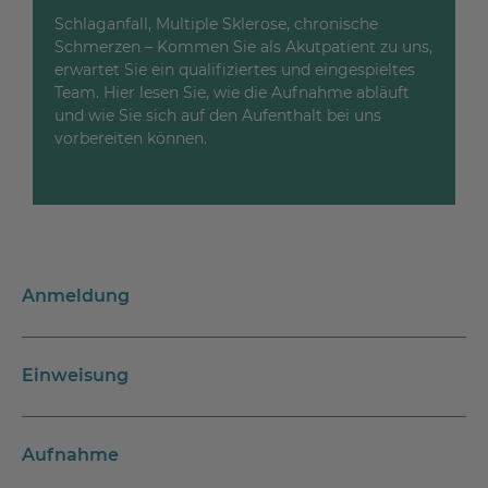
Schlaganfall, Multiple Sklerose, chronische
Schmerzen – Kommen Sie als Akutpatient zu uns,
erwartet Sie ein qualifiziertes und eingespieltes
Team. Hier lesen Sie, wie die Aufnahme abläuft
und wie Sie sich auf den Aufenthalt bei uns
vorbereiten können.
Anmeldung
Einweisung
Aufnahme