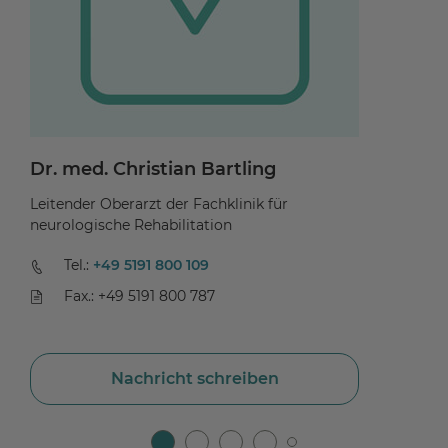
Dr. med. Christian Bartling
I
Leitender Oberarzt der Fachklinik für
Ob
neurologische Rehabilitation
ne
Tel.:
+49 5191 800 109
Fax.: +49 5191 800 787
Nachricht schreiben