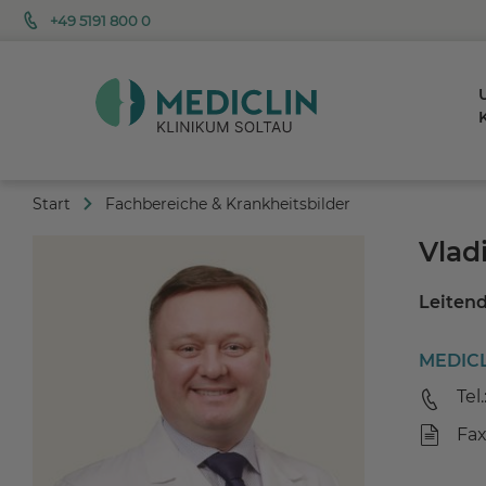
+49 5191 800 0
K
Start
Fachbereiche & Krankheitsbilder
Vlad
Leitend
MEDICL
Tel.
Fax