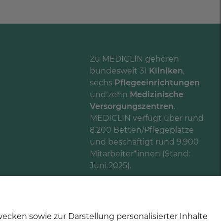
Zu MEDICLIN gehören
bundesweit 31
Kliniken
,
sechs
Pflegeeinrichtungen
und zehn
Medizinische
Versorgungszentren
.
MEDICLIN verfügt über rund
8.200 Betten/Pflegeplätze
und beschäftigt rund 9.900
Mitarbeiter*innen (Stand:
Juni 2025).