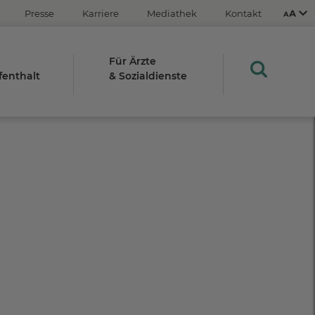
Presse
Karriere
Mediathek
Kontakt
Für Ärzte
fenthalt
& Sozialdienste
Aus
An
STRG
Plus- (+)
Minus-Taste (-)
STRG
0